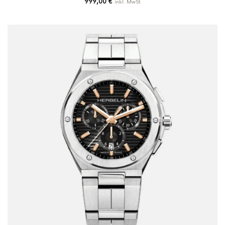
999,00
€
inkl. MwSt