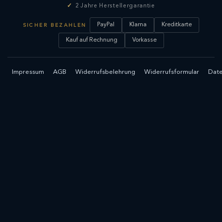
2 Jahre Herstellergarantie
PayPal
Klarna
Kreditkarte
SICHER BEZAHLEN
Kauf auf Rechnung
Vorkasse
Impressum
AGB
Widerrufsbelehrung
Widerrufsformular
Date