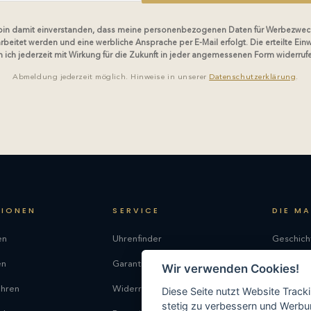
 bin damit einverstanden, dass meine personenbezogenen Daten für Werbezwec
rbeitet werden und eine werbliche Ansprache per E-Mail erfolgt. Die erteilte Einw
 ich jederzeit mit Wirkung für die Zukunft in jeder angemessenen Form widerruf
Abmeldung jederzeit möglich. Hinweise in unserer
Datenschutzerklärung
.
TIONEN
SERVICE
DIE M
en
Uhrenfinder
Geschich
en
Garantie
Philosop
Wir verwenden Cookies!
uhren
Widerrufsrecht
Produkti
Diese Seite nutzt Website Track
stetig zu verbessern und Werbu