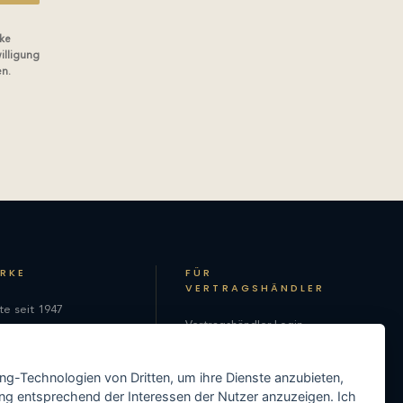
ke
illigung
en.
ARKE
FÜR
VERTRAGSHÄNDLER
te seit 1947
Vertragshändler-Login
hie
Als Vertragshändler
on
ing-Technologien von Dritten, um ihre Dienste anzubieten,
registrieren
ng entsprechend der Interessen der Nutzer anzuzeigen. Ich