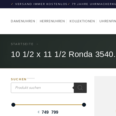
Zum
✓
VERSAND IMMER KOSTENLOS
✓
79 JAHRE UHRMACHERK
Inhalt
springen
DAMENUHREN
HERRENUHREN
KOLLEKTIONEN
UHRENFI
STARTSEITE
»
10 1/2 x 11 1/2 Ronda 3540
SUCHEN
Products
search
€
Minimum Price
Maximum Price