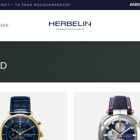
ANME
UNST
✓
14 TAGE RÜCKGABERECHT
NDER
.D