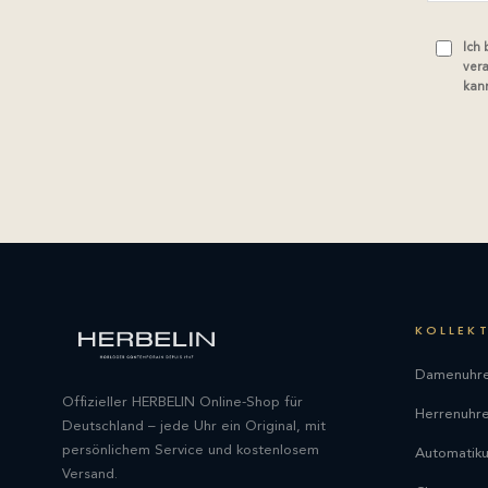
Ich
vera
kann
KOLLEK
Damenuhr
Offizieller HERBELIN Online-Shop für
Herrenuhr
Deutschland – jede Uhr ein Original, mit
persönlichem Service und kostenlosem
Automatik
Versand.