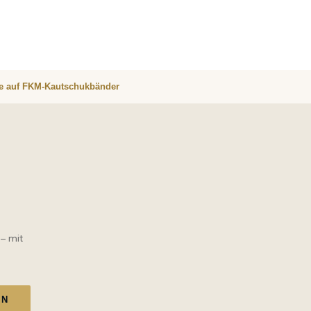
re auf FKM-Kautschukbänder
 – mit
EN