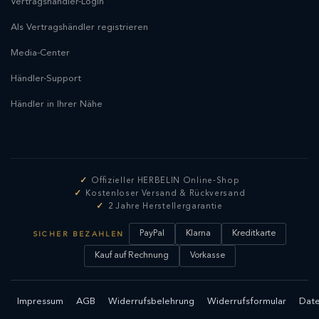
Vertragshändler-Login
Als Vertragshändler registrieren
Media-Center
Händler-Support
Händler in Ihrer Nähe
Offizieller HERBELIN Online-Shop
Kostenloser Versand & Rückversand
2 Jahre Herstellergarantie
PayPal
Klarna
Kreditkarte
SICHER BEZAHLEN
Kauf auf Rechnung
Vorkasse
Impressum
AGB
Widerrufsbelehrung
Widerrufsformular
Date