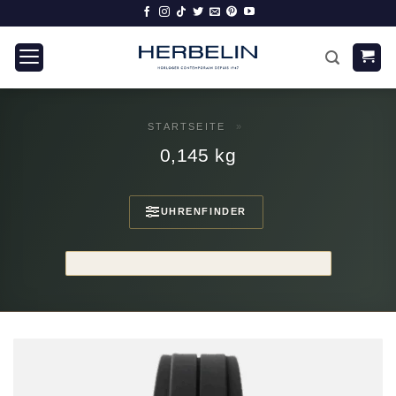
Zum
Inhalt
springen
STARTSEITE
»
0,145 kg
UHRENFINDER