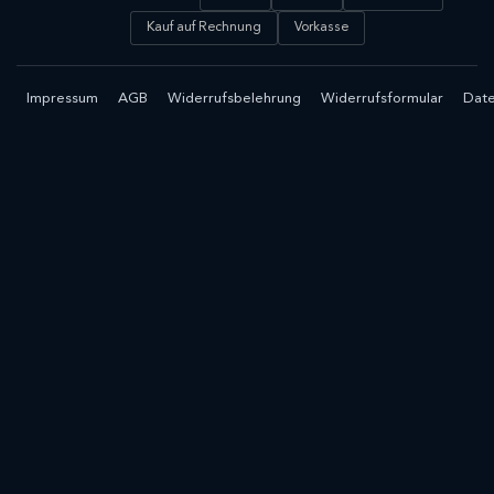
Kauf auf Rechnung
Vorkasse
Impressum
AGB
Widerrufsbelehrung
Widerrufsformular
Date