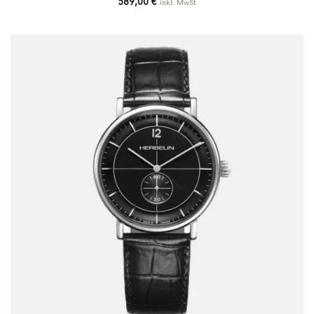
589,00
€
inkl. MwSt