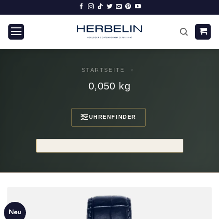
Zum
Inhalt
springen
STARTSEITE
»
0,050 kg
UHRENFINDER
Neu