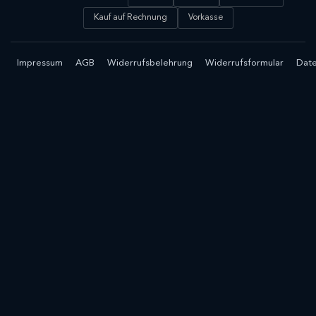
Kauf auf Rechnung
Vorkasse
Impressum
AGB
Widerrufsbelehrung
Widerrufsformular
Date