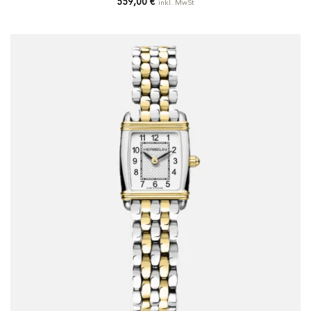
559,00
€
inkl. MwSt