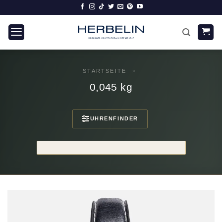
Zum
Inhalt
springen
STARTSEITE
»
0,045 kg
UHRENFINDER