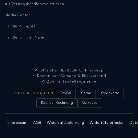
Als Vertragshändler registrieren
Media-Center
Händler-Support
Händler in Ihrer Nähe
Offizieller HERBELIN Online-Shop
Kostenloser Versand & Rückversand
2 Jahre Herstellergarantie
PayPal
Klarna
Kreditkarte
SICHER BEZAHLEN
Kauf auf Rechnung
Vorkasse
Impressum
AGB
Widerrufsbelehrung
Widerrufsformular
Date