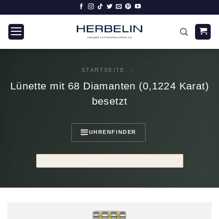
Zum
Inhalt
springen
STARTSEITE
»
Lünette mit 68 Diamanten (0,1224 Karat)
besetzt
UHRENFINDER