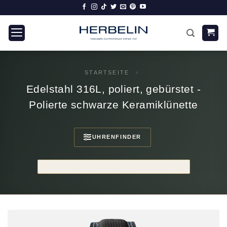
Zum
Inhalt
springen
STARTSEITE
»
Edelstahl 316L, poliert, gebürstet -
Polierte schwarze Keramiklünette
UHRENFINDER