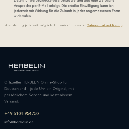
Daten für Werbezwecke verarbeitet werden und eine werbliche
Ansprache per E-Mail erfolgt. Die erteilte Einwilligung kann ich
jederzeit mit Wirkung für die Zukunft in jeder angemessenen Form
widerrufen.
Abmeldung jederzeit möglich. Hinweise in unserer
Datenschutzerklärung
.
Offizieller HERBELIN Online-Shop für
Deutschland – jede Uhr ein Original, mit
persönlichem Service und kostenlosem
Versand.
+49 6104 954750
info@herbelin.de