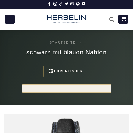
Zum
Inhalt
springen
STARTSEITE
»
schwarz mit blauen Nähten
UHRENFINDER