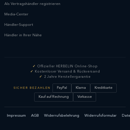
Als Vertragshändler registrieren
Media-Center
Händler-Support
Händler in Ihrer Nähe
Offizieller HERBELIN Online-Shop
Kostenloser Versand & Rückversand
2 Jahre Herstellergarantie
PayPal
Klarna
Kreditkarte
SICHER BEZAHLEN
Kauf auf Rechnung
Vorkasse
Impressum
AGB
Widerrufsbelehrung
Widerrufsformular
Date