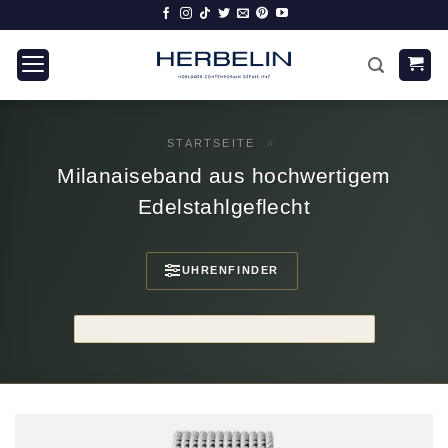
Zum
Inhalt
springen
STARTSEITE
»
Milanaiseband aus hochwertigem
Edelstahlgeflecht
UHRENFINDER