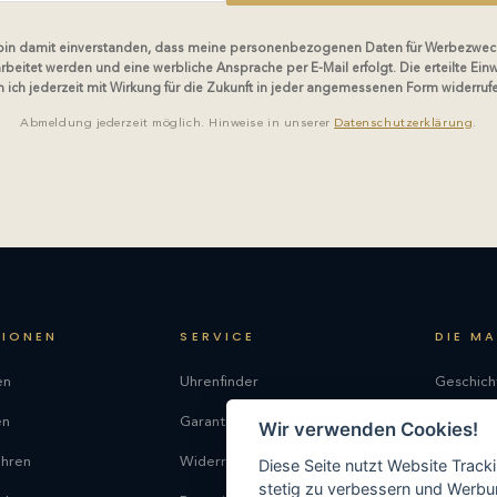
 bin damit einverstanden, dass meine personenbezogenen Daten für Werbezwec
rbeitet werden und eine werbliche Ansprache per E-Mail erfolgt. Die erteilte Einw
 ich jederzeit mit Wirkung für die Zukunft in jeder angemessenen Form widerruf
Abmeldung jederzeit möglich. Hinweise in unserer
Datenschutzerklärung
.
TIONEN
SERVICE
DIE M
en
Uhrenfinder
Geschich
en
Garantie
Philosop
Wir verwenden Cookies!
uhren
Widerrufsrecht
Produkti
Diese Seite nutzt Website Track
stetig zu verbessern und Werbu