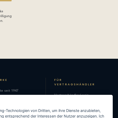
ke
illigung
en.
ARKE
FÜR
VERTRAGSHÄNDLER
te seit 1947
Vertragshändler-Login
hie
Als Vertragshändler
on
ing-Technologien von Dritten, um ihre Dienste anzubieten,
registrieren
ng entsprechend der Interessen der Nutzer anzuzeigen. Ich