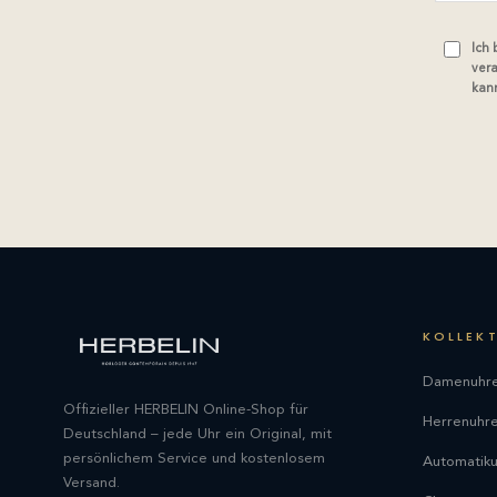
Ich
vera
kann
KOLLEK
Damenuhr
Offizieller HERBELIN Online-Shop für
Herrenuhr
Deutschland – jede Uhr ein Original, mit
persönlichem Service und kostenlosem
Automatik
Versand.