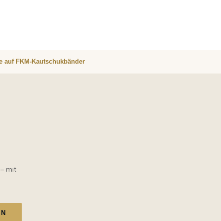
re auf FKM-Kautschukbänder
 – mit
EN