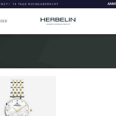
ANME
UNST
✓
14 TAGE RÜCKGABERECHT
NDER